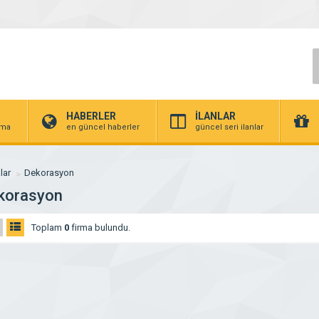
HABERLER
İLANLAR
irma
en güncel haberler
güncel seri ilanlar
lar
Dekorasyon
korasyon
Toplam
0
firma bulundu.