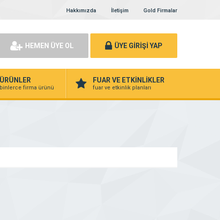
Hakkımızda
İletişim
Gold Firmalar
HEMEN ÜYE OL
ÜYE GİRİŞİ YAP
ÜRÜNLER
FUAR VE ETKİNLİKLER
binlerce firma ürünü
fuar ve etkinlik planları