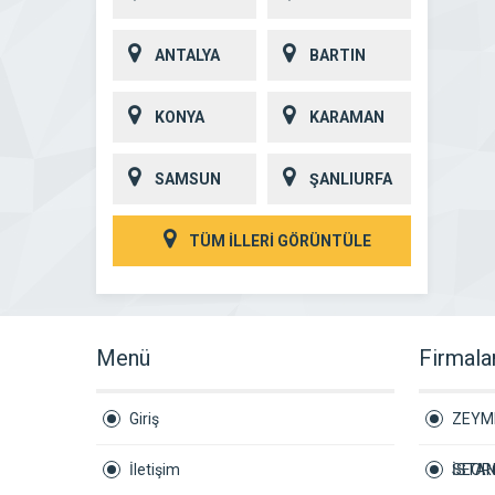
ANTALYA
BARTIN
KONYA
KARAMAN
SAMSUN
ŞANLIURFA
TÜM İLLERİ GÖRÜNTÜLE
Menü
Firmala
Giriş
ZEYM
İletişim
İSTAN
SEORO