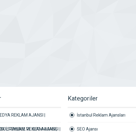
r
Kategoriler
EDYA REKLAM AJANSI |
İstanbul Reklam Ajansları
BUL REKLAM VE SEO AJANSI,
X İSTANBUL REKLAM AJANSI |
SEO Ajansı