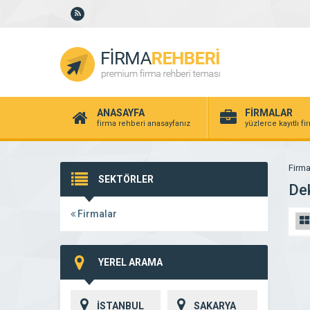
ANASAYFA
FİRMALAR
firma rehberi anasayfanız
yüzlerce kayıtlı f
Firma
SEKTÖRLER
De
Firmalar
YEREL ARAMA
İSTANBUL
SAKARYA