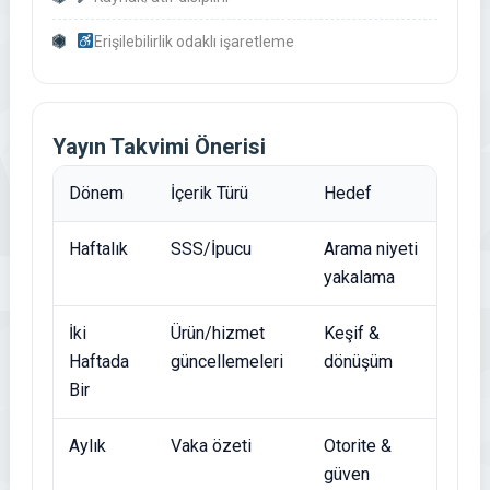
Erişilebilirlik odaklı işaretleme
Yayın Takvimi Önerisi
Dönem
İçerik Türü
Hedef
Haftalık
SSS/İpucu
Arama niyeti
yakalama
İki
Ürün/hizmet
Keşif &
Haftada
güncellemeleri
dönüşüm
Bir
Aylık
Vaka özeti
Otorite &
güven