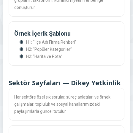
gruplanır; taksonomi, kullanıcı niyetini rehberliğe
dönüştürür.
Örnek İçerik Şablonu
H1: “İlçe Adı Firma Rehberi”
H2: “Popüler Kategoriler”
H2: “Harita ve Rota”
Sektör Sayfaları — Dikey Yetkinlik
Her sektöre özel sık sorular, süreç anlatıları ve örnek
çalışmalar; topluluk ve sosyal kanallarımızdaki
paylaşımlarla güncel tutulur.