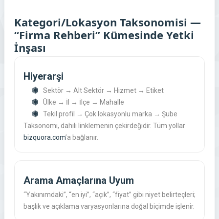
Kategori/Lokasyon Taksonomisi —
“Firma Rehberi” Kümesinde Yetki
İnşası
Hiyerarşi
Sektör → Alt Sektör → Hizmet → Etiket
Ülke → İl → İlçe → Mahalle
Tekil profil → Çok lokasyonlu marka → Şube
Taksonomi, dahili linklemenin çekirdeğidir. Tüm yollar
bizquora.com
’a bağlanır.
Arama Amaçlarına Uyum
“Yakınımdaki”, “en iyi”, “açık”, “fiyat” gibi niyet belirteçleri;
başlık ve açıklama varyasyonlarına doğal biçimde işlenir.