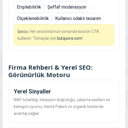
Erişilebilirlik
Şeffaf moderasyon
Ölçeklenebilirlik
Kullanıcı odaklı tasarım
İpucu:
Her ana bölümün sonunda kısa bir CTA
kullanın: “Detaylar için
bizquora.com
”.
Firma Rehberi & Yerel SEO:
Görünürlük Motoru
Yerel Sinyaller
NAP tutarlılığı, lokasyon doğruluğu, çalışma saatleri ve
kategori uyumu; Harita Paketi ve organik listelerde
avantaj sağlar.