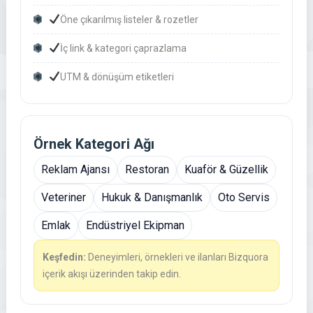
Öne çıkarılmış listeler & rozetler
İç link & kategori çaprazlama
UTM & dönüşüm etiketleri
Örnek Kategori Ağı
Reklam Ajansı
Restoran
Kuaför & Güzellik
Veteriner
Hukuk & Danışmanlık
Oto Servis
Emlak
Endüstriyel Ekipman
Keşfedin:
Deneyimleri, örnekleri ve ilanları Bizquora
içerik akışı üzerinden takip edin.