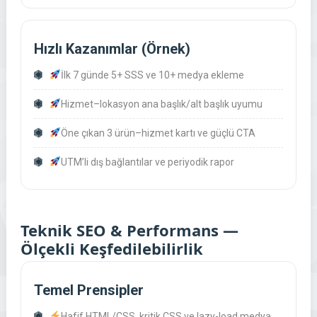
Hızlı Kazanımlar (Örnek)
İlk 7 günde 5+ SSS ve 10+ medya ekleme
Hizmet–lokasyon ana başlık/alt başlık uyumu
Öne çıkan 3 ürün–hizmet kartı ve güçlü CTA
UTM’li dış bağlantılar ve periyodik rapor
Teknik SEO & Performans —
Ölçekli Keşfedilebilirlik
Temel Prensipler
Hafif HTML/CSS, kritik CSS ve lazy-load medya