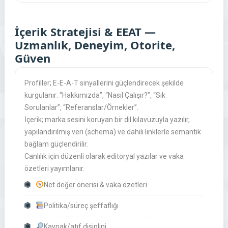
İçerik Stratejisi & EEAT —
Uzmanlık, Deneyim, Otorite,
Güven
Profiller; E-E-A-T sinyallerini güçlendirecek şekilde
kurgulanır: “Hakkımızda”, “Nasıl Çalışır?”, “Sık
Sorulanlar”, “Referanslar/Örnekler”.
İçerik; marka sesini koruyan bir dil kılavuzuyla yazılır,
yapılandırılmış veri (schema) ve dahili linklerle semantik
bağlam güçlendirilir.
Canlılık için düzenli olarak editoryal yazılar ve vaka
özetleri yayımlanır.
Net değer önerisi & vaka özetleri
Politika/süreç şeffaflığı
Kaynak/atıf disiplini