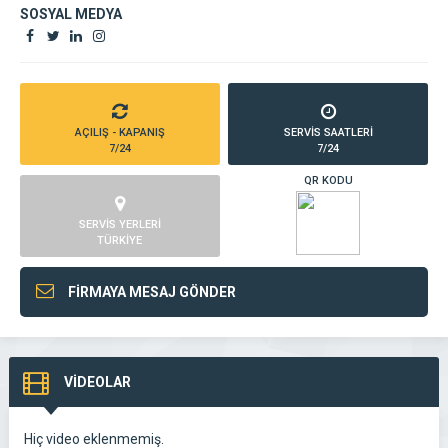
SOSYAL MEDYA
AÇILIŞ - KAPANIŞ
SERVİS SAATLERİ
7/24
7/24
QR KODU
SERVİS YERLERİ
TÜRKİYE
FİRMAYA MESAJ GÖNDER
VİDEOLAR
Hiç video eklenmemiş.