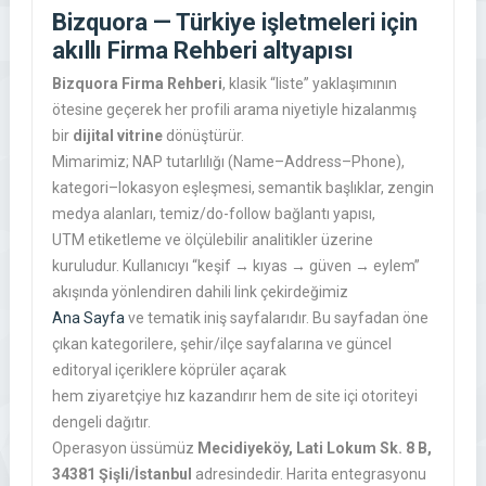
Bizquora — Türkiye işletmeleri için
akıllı
Firma Rehberi
altyapısı
Bizquora Firma Rehberi
, klasik “liste” yaklaşımının
ötesine geçerek her profili arama niyetiyle hizalanmış
bir
dijital vitrine
dönüştürür.
Mimarimiz; NAP tutarlılığı (Name–Address–Phone),
kategori–lokasyon eşleşmesi, semantik başlıklar, zengin
medya alanları, temiz/do-follow bağlantı yapısı,
UTM etiketleme ve ölçülebilir analitikler üzerine
kuruludur. Kullanıcıyı “keşif → kıyas → güven → eylem”
akışında yönlendiren dahili link çekirdeğimiz
Ana Sayfa
ve tematik iniş sayfalarıdır. Bu sayfadan öne
çıkan kategorilere, şehir/ilçe sayfalarına ve güncel
editoryal içeriklere köprüler açarak
hem ziyaretçiye hız kazandırır hem de site içi otoriteyi
dengeli dağıtır.
Operasyon üssümüz
Mecidiyeköy, Lati Lokum Sk. 8 B,
34381 Şişli/İstanbul
adresindedir. Harita entegrasyonu