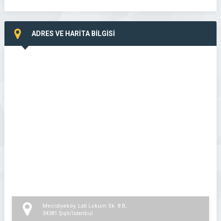
ADRES VE HARİTA BİLGİSİ
Mecidiyeköy, Lati Lokum Sk. 8 B,
34381 Şişli/İstanbul