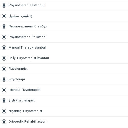
Physiotherapie Istanbul
ج طبيعي اسطنبول
Физиотерапевт Стамбул
Physiothérapeute Istanbul
Manual Therapy Istanbul
En İyi Fizyoterapist İstanbul
Fizyoterapist
Fizyoterapi
İstanbul Fizyoterapist
Şişli Fizyoterapist
Nişantaşı Fizyoterapist
Ortopedik Rehabilitasyon