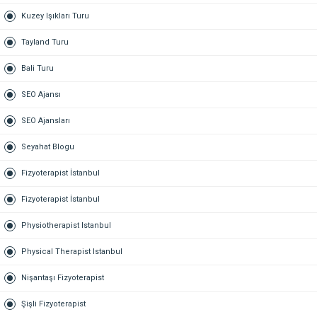
Kuzey Işıkları Turu
Tayland Turu
Bali Turu
SEO Ajansı
SEO Ajansları
Seyahat Blogu
Fizyoterapist İstanbul
Fizyoterapist İstanbul
Physiotherapist Istanbul
Physical Therapist Istanbul
Nişantaşı Fizyoterapist
Şişli Fizyoterapist