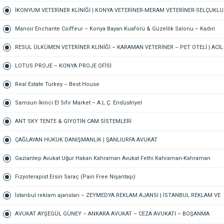
İKONYUM VETERİNER KLİNİĞİ | KONYA VETERİNER-MERAM VETERİNER-SELÇUKLU
VETERİNER-KARATAY | ACİL-7/24 NÖBETÇİ VETERİNER KLİNİĞİ
Manoir Enchante Coiffeur – Konya Bayan Kuaförü & Güzellik Salonu – Kadın
Kuaförü – Meram Kuaför – Bayan Kuaförü – Konya Kuaför
RESUL ÜLKÜMEN VETERİNER KLİNİĞİ – KARAMAN VETERİNER – PET OTELİ | ACİL
VETERİNER – 7/24 AÇIK NÖBETÇİ VETERİNER KLİNİĞİ
LOTUS PROJE – KONYA PROJE OFİSİ
Real Estate Turkey – Best House
Samsun İkinci El Sıfır Market – A.L.Ç. Endüstriyel
ANT SKY TENTE & GİYOTİN CAM SİSTEMLERİ
ÇAĞLAYAN HUKUK DANIŞMANLIK | ŞANLIURFA AVUKAT
Gaziantep Avukat Uğur Hakan Kahraman Avukat Fethi Kahraman-Kahraman
Hukuk Bürosu Gaziantep
Fizyoterapist Ersin Saraç (Pain Free Nişantaşı)
İstanbul reklam ajansları – ZEYMEDYA REKLAM AJANSI | İSTANBUL REKLAM VE
SEO AJANSI, DİJİTAL PAZARLAMA AJANSI, SOSYAL MEDYA AJANSI, 360
AVUKAT AYŞEGÜL GÜNEY – ANKARA AVUKAT – CEZA AVUKATI – BOŞANMA