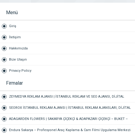
Menü
Giriş
İletişim
Hakkımızda
Bize Ulaşın
Privacy Policy
Firmalar
ZEYMEDYA REKLAM AJANSI | İSTANBUL REKLAM VE SEO AJANSI, DİJİTAL
PAZARLAMA AJANSI, SOSYAL MEDYA AJANSI, 360 REKLAM
SEOROX İSTANBUL REKLAM AJANSI | İSTANBUL REKLAM AJANSLARI, DİJİTAL
PAZARLAMA AJANSI, SEO AJANSI & SOSYAL MEDYA AJANSI
ADAGARDEN FLOWERS | SAKARYA ÇİÇEKÇİ & ADAPAZARI ÇİÇEKÇİ – BUKET –
GELİN ÇİÇEĞİ – DÜĞÜN-NİŞAN – ORGANİZASYON – ONLINE SİPARİŞ
Endura Sakarya – Profesyonel Araç Kaplama & Cam Filmi Uygulama Merkezi