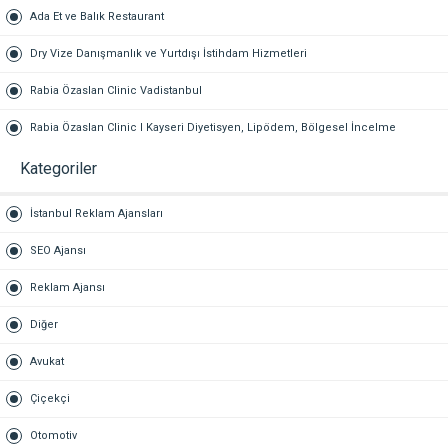
REKLAM
AVUKATI – TAZMİNAT AVUKATI
Ada Et ve Balık Restaurant
Dry Vize Danışmanlık ve Yurtdışı İstihdam Hizmetleri
Rabia Özaslan Clinic Vadistanbul
Rabia Özaslan Clinic I Kayseri Diyetisyen, Lipödem, Bölgesel İncelme
Kategoriler
İstanbul Reklam Ajansları
SEO Ajansı
Reklam Ajansı
Diğer
Avukat
Çiçekçi
Otomotiv